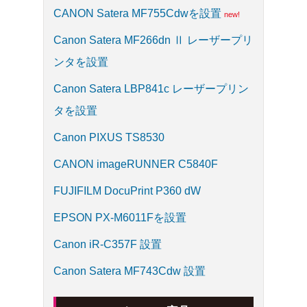
CANON Satera MF755Cdwを設置
Canon Satera MF266dn Ⅱ レーザープリ
ンタを設置
Canon Satera LBP841c レーザープリン
タを設置
Canon PIXUS TS8530
CANON imageRUNNER C5840F
FUJIFILM DocuPrint P360 dW
EPSON PX-M6011Fを設置
Canon iR-C357F 設置
Canon Satera MF743Cdw 設置